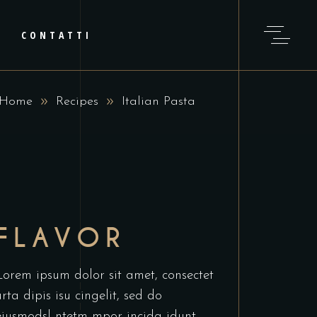
CONTATTI
Home
Recipes
Italian Pasta
FLAVOR
Lorem ipsum dolor sit amet, consectet
urta dipis isu cingelit, sed do
eiusmodsl ntetm mpor incida idunt