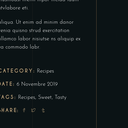
utvlabore eti.
aliqua. Ut enim ad minim danor
venia quisno strud exercitation
ullamco labor nisiutse ns aliquip ex
ea commodo labr.
CATEGORY:
Recipes
DATE:
6 Novembre 2019
TAGS:
Recipes
,
Sweet
,
Tasty
SHARE: