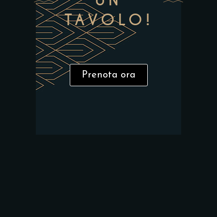
UN
TAVOLO!
Prenota ora