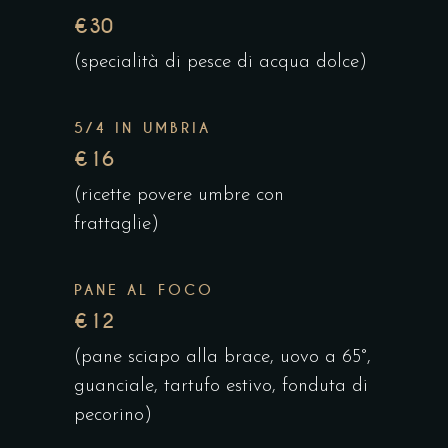
€30
(specialità di pesce di acqua dolce)
5/4 IN UMBRIA
€16
(ricette povere umbre con
frattaglie)
PANE AL FOCO
€12
(pane sciapo alla brace, uovo a 65°,
guanciale, tartufo estivo, fonduta di
pecorino)