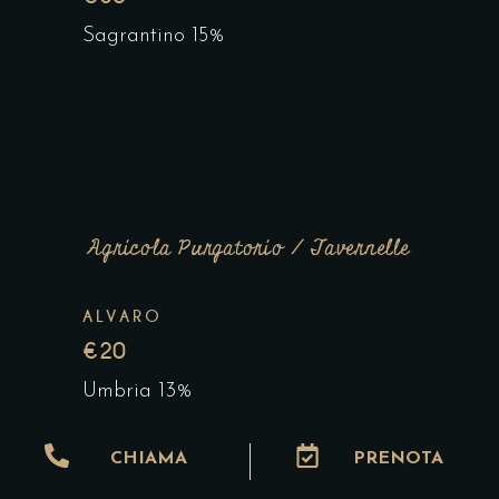
Sagrantino 15%
Agricola Purgatorio / Tavernelle
ALVARO
€20
Umbria 13%
CHIAMA
PRENOTA
PROMESSA